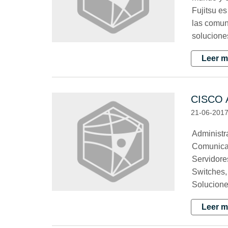
Fujitsu e
las comun
soluciones
Leer m
CISCO
21-06-201
Administra
Comunicac
Servidore
Switches,
Solucione
Leer m