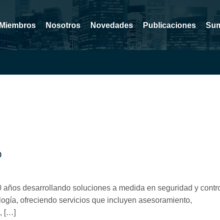
Miembros
Nosotros
Novedades
Publicaciones
Sum
culos etiquetados como 
O
4
 años desarrollando soluciones a medida en seguridad y contr
logía, ofreciendo servicios que incluyen asesoramiento,
, […]