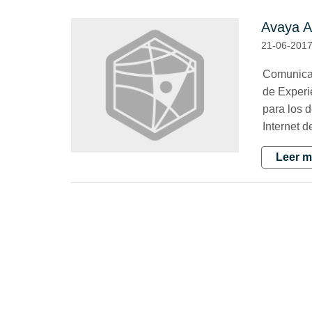
Avaya A
21-06-201
Comunicac
de Experi
para los d
Internet d
Leer m