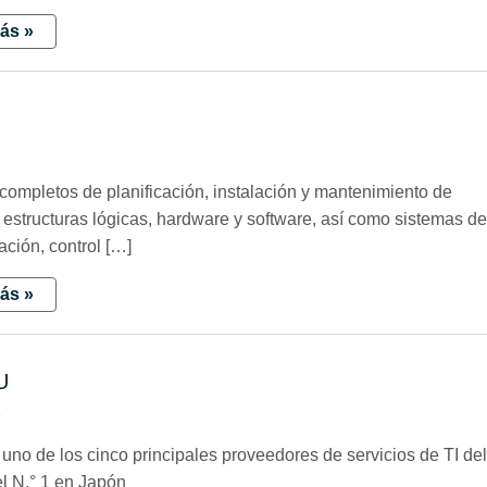
ás »
4
 completos de planificación, instalación y mantenimiento de
 estructuras lógicas, hardware y software, así como sistemas d
ación, control […]
ás »
U
1
 uno de los cinco principales proveedores de servicios de TI de
l N.° 1 en Japón