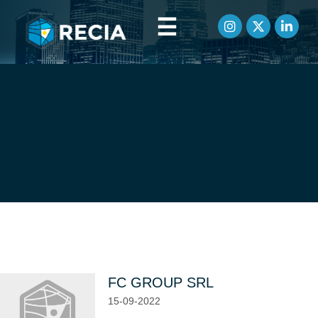
☰
Artículos etiquetados como
generadores y
transformadores eléctricos
instalación y reparación de
parabrisas
FC GROUP SRL
15-09-2022