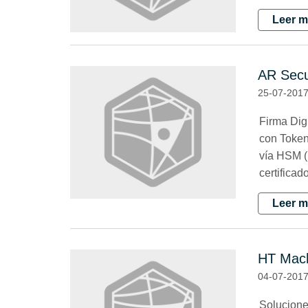
Leer m
AR Secu
25-07-201
Firma Digi
con Token
vía HSM (
certificad
Leer m
HT Mach
04-07-201
​Solucione