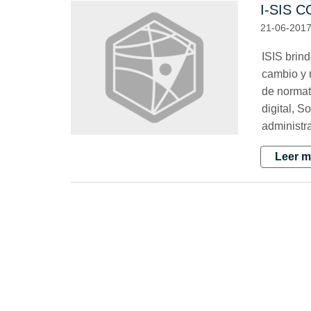
I-SIS 
21-06-201
ISIS brind
cambio y m
de normat
digital, S
administra
Leer m