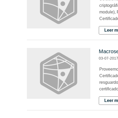
criptográ
module), 
Certifica
Leer m
Macrose
03-07-201
Proveemos
Certifica
resguardo
certificad
Leer m