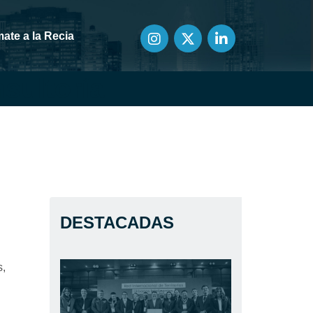
ate a la Recia
sultoría
DESTACADAS
s,