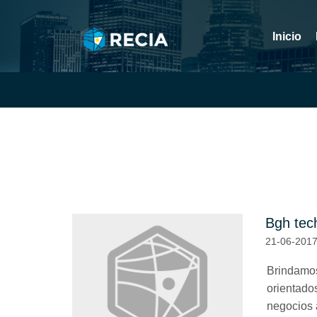
Inicio
Artícul
Bgh tec
21-06-201
Brindamos
orientado
negocios 