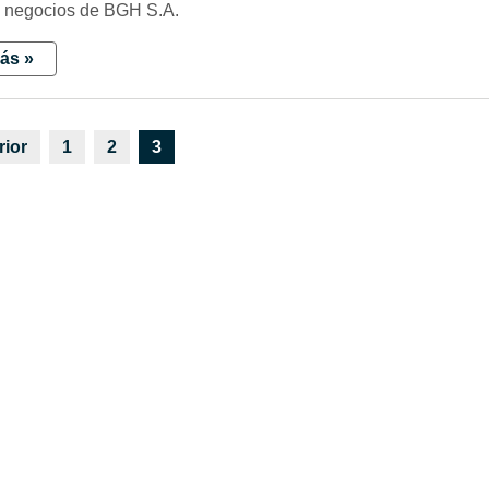
 negocios de BGH S.A.
ás »
rior
1
2
3