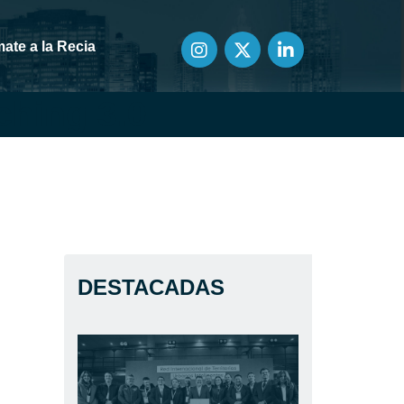
ate a la Recia
ching 3.0
DESTACADAS