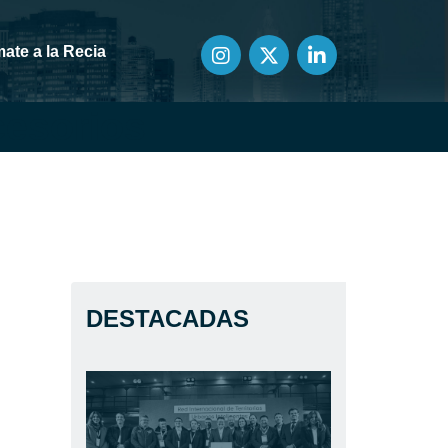
ate a la Recia
cesorios
DESTACADAS