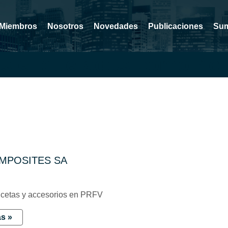
Miembros
Nosotros
Novedades
Publicaciones
Sum
os etiquetados como Ac
MPOSITES SA
ucetas y accesorios en PRFV
s »