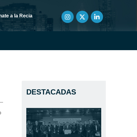
ate a la Recia
DESTACADAS
o