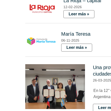
La Rioja – capital
12-02-2026
Leer más »
María Teresa
06-11-2025
Leer más »
Una prov
ciudades
26-03-202
En la 12°
Argentina
Leer m