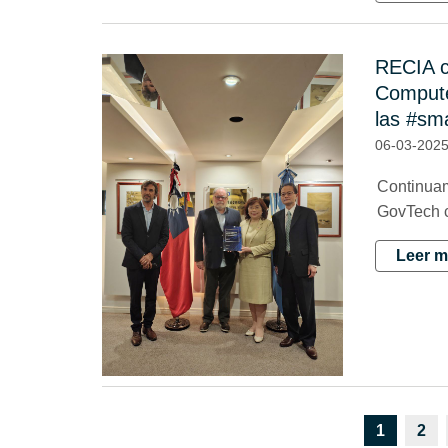
RECIA c
Compute
las #sma
06-03-202
Continuam
GovTech c
Leer m
1
2